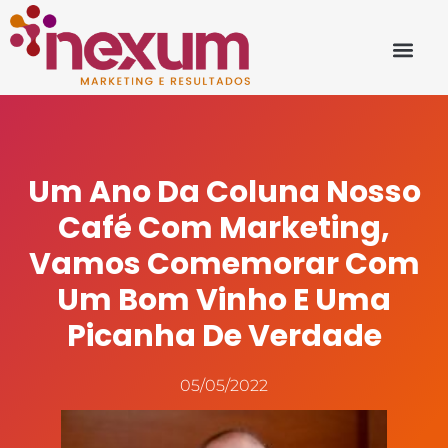
Um Ano Da Coluna Nosso
Café Com Marketing,
Vamos Comemorar Com
Um Bom Vinho E Uma
Picanha De Verdade
05/05/2022
Fonte: www.nossomeio.com.br