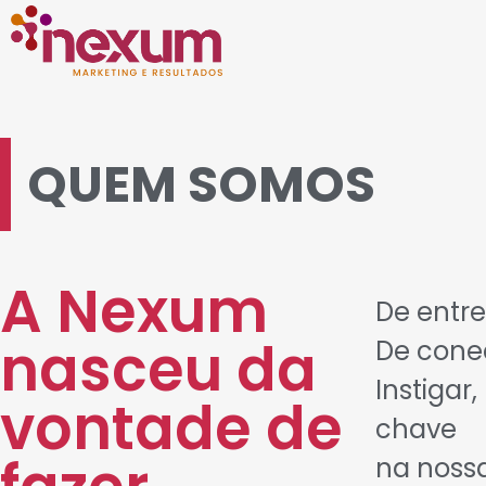
QUEM SOMOS
A Nexum
De entre
nasceu da
De conec
Instigar,
vontade de
chave
na nossa