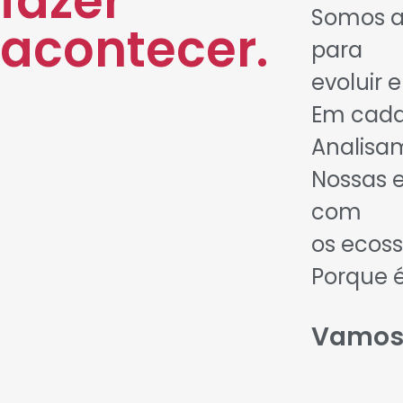
fazer
Somos a
acontecer.
para
evoluir 
Em cada
Analisa
Nossas 
com
os ecoss
Porque 
Vamos 