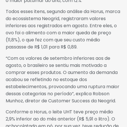
o maior patamar do ano, com 12%.
Todos esses itens, segundo análise da Horus, marca
do ecossistema Neogrid, registraram valores
inferiores aos registrados em agosto. Entre eles, o
ovo foi o alimento com a maior queda de preço
(11,8%), o que fez com que seu custo médio
passasse de R$ 1,01 para R$ 0,89.
“Com os valores de setembro inferiores aos de
agosto, o brasileiro se sentiu mais motivado a
comprar esses produtos. O aumento da demanda
acabou se refletindo no estoque dos
estabelecimentos, provocando uma ruptura maior
dessas categorias no período”, explica Robson
Munhoz, diretor de Customer Success da Neogrid.
Conforme a Horus, o leite UHT teve preço médio
2,9% inferior ao do mês anterior (R$ 5,91 o litro). O
achocolatado em pó, por sua vez, teve redução de