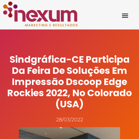
Sindgráfica-CE Participa
Da Feira De Soluções Em
Impressão Dscoop Edge
Rockies 2022, No Colorado
(USA)
28/03/2022
Fonte: www.nossomeio.com.br