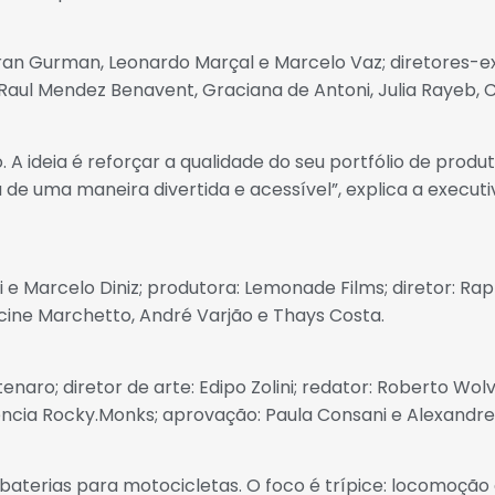
Lorran Gurman, Leonardo Marçal e Marcelo Vaz; diretores-e
, Raul Mendez Benavent, Graciana de Antoni, Julia Rayeb, C
ideia é reforçar a qualidade do seu portfólio de produtos
a de uma maneira divertida e acessível”, explica a execut
i e Marcelo Diniz; produtora: Lemonade Films; diretor: Ra
ncine Marchetto, André Varjão e Thays Costa.
ntenaro; diretor de arte: Edipo Zolini; redator: Roberto W
gência Rocky.Monks; aprovação: Paula Consani e Alexandre
erias para motocicletas. O foco é trípice: locomoção diár