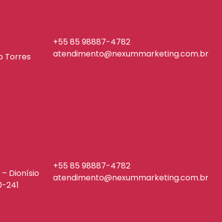
+55 85 98887-4782
atendimento@nexummarketing.com.br
io Torres
+55 85 98887-4782
 – Dionísio
atendimento@nexummarketing.com.br
0-241