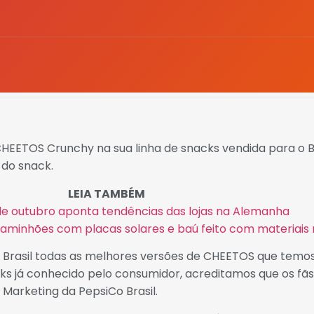
EETOS Crunchy na sua linha de snacks vendida para o Bra
 do snack.
LEIA TAMBÉM
de outubro aponta tendências das lojas na Alemanha
caminhões com placas solares e baú feito com materiais 
 Brasil todas as melhores versões de CHEETOS que temos
ks já conhecido pelo consumidor, acreditamos que os fã
e Marketing da PepsiCo Brasil.