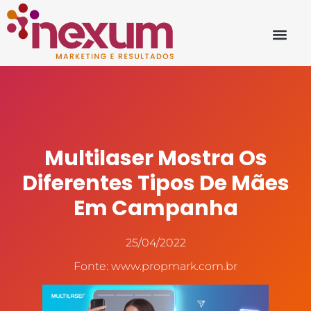
Multilaser Mostra Os
Diferentes Tipos De Mães
Em Campanha
25/04/2022
Fonte: www.propmark.com.br