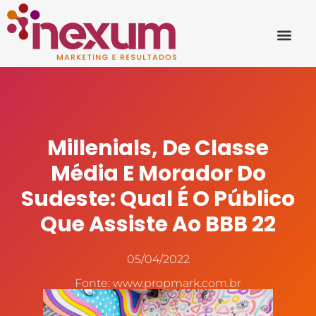
Millenials, De Classe
Média E Morador Do
Sudeste: Qual É O Público
Que Assiste Ao BBB 22
05/04/2022
Fonte: www.propmark.com.br