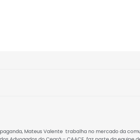
ropaganda, Mateus Valente trabalha no mercado da co
a dos Advogados do Ceará – CAACE, faz parte da equipe