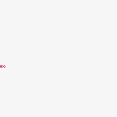
eio
.