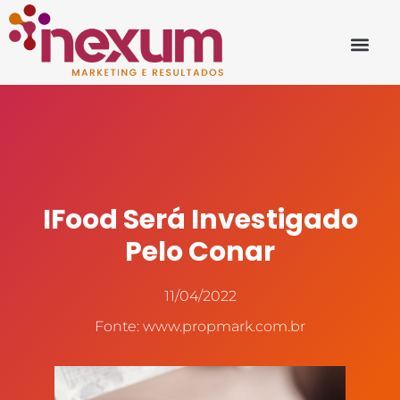
IFood Será Investigado
Pelo Conar
11/04/2022
Fonte: www.propmark.com.br