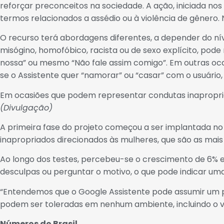
reforçar preconceitos na sociedade. A ação, iniciada nos
termos relacionados a assédio ou à violência de gênero.
O recurso terá abordagens diferentes, a depender do ní
misógino, homofóbico, racista ou de sexo explícito, pod
nossa” ou mesmo “Não fale assim comigo”. Em outras oc
se o Assistente quer “namorar” ou “casar” com o usuário
Em ocasiões que podem representar condutas inapropria
(Divulgação)
A primeira fase do projeto começou a ser implantada no
inapropriados direcionados às mulheres, que são as mai
Ao longo dos testes, percebeu-se o crescimento de 6% em
desculpas ou perguntar o motivo, o que pode indicar uma
“Entendemos que o Google Assistente pode assumir um p
podem ser toleradas em nenhum ambiente, incluindo o vi
Números do Brasil