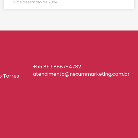
9 de dezembro de 2024
+55 85 98887-4782
atendimento@nexummarketing.com.br
io Torres