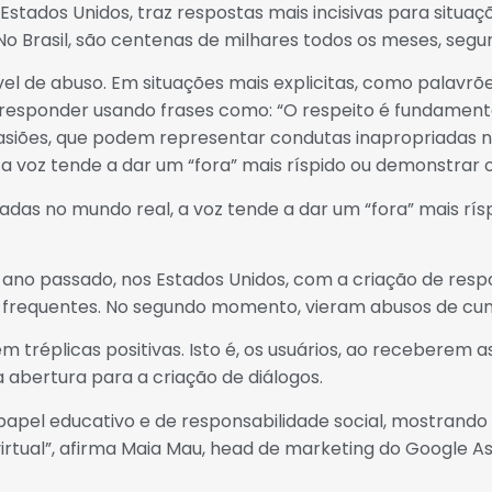
 Estados Unidos, traz respostas mais incisivas para situ
 No Brasil, são centenas de milhares todos os meses, seg
vel de abuso. Em situações mais explicitas, como palavr
e responder usando frases como: “O respeito é fundamenta
asiões, que podem representar condutas inapropriadas 
, a voz tende a dar um “fora” mais ríspido ou demonstrar
das no mundo real, a voz tende a dar um “fora” mais rí
 ano passado, nos Estados Unidos, com a criação de resp
s frequentes. No segundo momento, vieram abusos de cun
 tréplicas positivas. Isto é, os usuários, ao receberem 
 abertura para a criação de diálogos.
apel educativo e de responsabilidade social, mostrando
rtual”, afirma Maia Mau, head de marketing do Google As