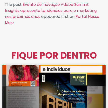
The post
Evento de inovação Adobe Summit
Insights apresenta tendências para o marketing
nos próximos anos
appeared first on
Portal Nosso
Meio
.
FIQUE POR DENTRO