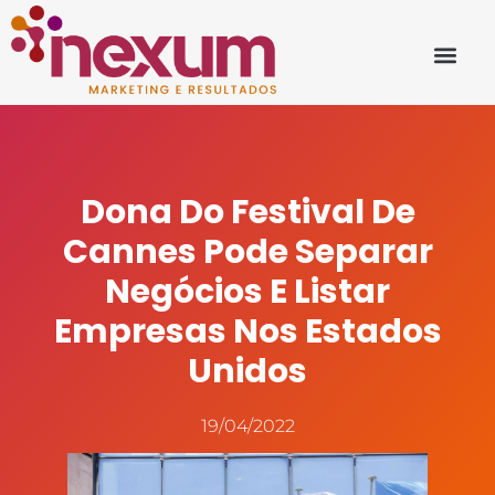
Dona Do Festival De
Cannes Pode Separar
Negócios E Listar
Empresas Nos Estados
Unidos
19/04/2022
Fonte: www.propmark.com.br