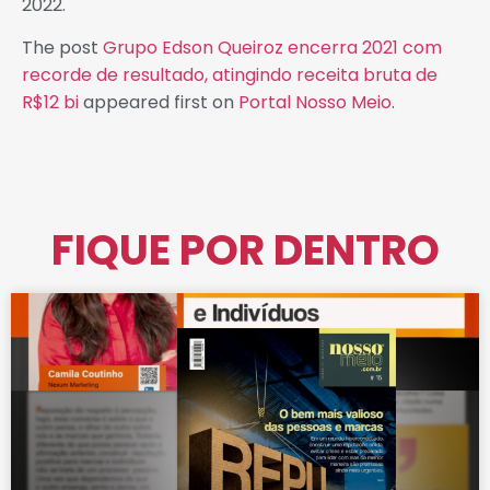
2022.
The post
Grupo Edson Queiroz encerra 2021 com
recorde de resultado, atingindo receita bruta de
R$12 bi
appeared first on
Portal Nosso Meio
.
FIQUE POR DENTRO